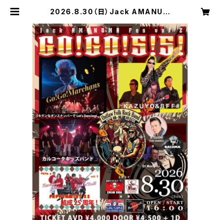
2026.8.30（日）Jack AMANUM
A Fes vol.2 GO!GO!5!5! 前売チケ
ット | CLUB Jammers オンライン
ショップ